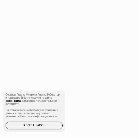
Сервисы Яндекс Метрика, Яндекс Вебмастер
и платформа Tilda используют на сайте
cookie‑файлы
для анализа пользовательской
активности.
Вы соглашаетесь на обработку персональных
данных этими сервисами на условиях,
указанных в
Политике конфиденциальности
.
Я СОГЛАШАЮСЬ