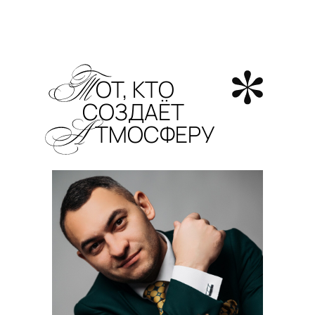
Т
ОТ, КТО
СОЗДАЁТ
А
ТМОСФЕРУ